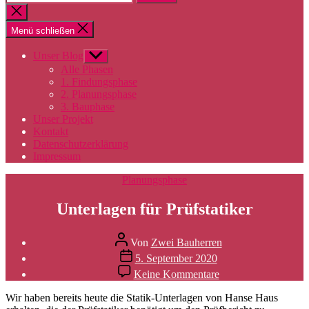
nach:
Suche
schließen
Menü schließen
Unser Blog
Untermenü
anzeigen
Alle Phasen
1. Findungsphase
2. Planungsphase
3. Bauphase
Unser Projekt
Kontakt
Datenschutzerklärung
Impressum
Kategorien
Planungsphase
Unterlagen für Prüfstatiker
Beitragsautor
Von
Zwei Bauherren
Veröffentlichungsdatum
5. September 2020
zu
Keine Kommentare
Unterlagen
für
Wir haben bereits heute die Statik-Unterlagen von Hanse Haus
Prüfstatiker